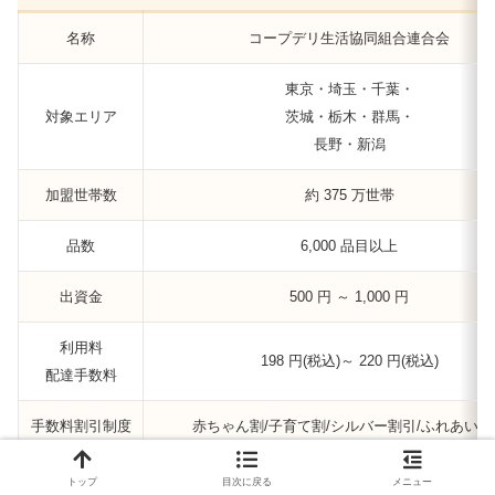
名称
コープデリ生活協同組合連合会
東京・埼玉・千葉・
対象エリア
茨城・栃木・群馬・
長野・新潟
加盟世帯数
約 375 万世帯
品数
6,000 品目以上
出資金
500 円 ～ 1,000 円
利用料
198 円(税込)～ 220 円(税込)
配達手数料
手数料割引制度
赤ちゃん割/子育て割/シルバー割引/ふれあい割
注文方法
Webサイト、アプリ、LINE、注文書（紙）、
トップ
目次に戻る
メニュー