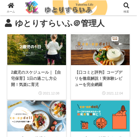
ホーム
検索
ゆとりすらいふ＠管理人
2歳児のスケジュール｜【自
【口コミと評判】コープデ
宅保育】1日の過ごし方公
リを徹底解説！実体験レビ
開！気楽に育児
ューを完全網羅
2021.12.08
2021.12.04