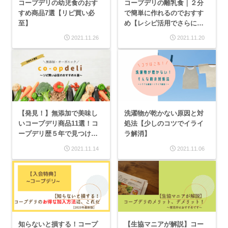
コープデリの幼児食のおす
コープデリの離乳食｜２分
すめ商品7選【リピ買い必
で簡単に作れるのでおすす
至】
め【レシピ活用でさらに便
利】
2021.11.26
2021.11.20
【発見！】無添加で美味し
洗濯物が乾かない原因と対
いコープデリ商品11選！コ
処法【少しのコツでイライ
ープデリ歴５年で見つけた
ラ解消】
物を紹介！
2021.11.14
2021.11.06
知らないと損する！コープ
【生協マニアが解説】コー